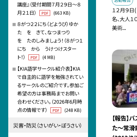
講座』（受付期間７月２９日～８
１２月９日
月２１日）
(663 KB)
PDF
名、大人１
８がつ２２にち（どようび）ゆか
美術...
た を きて、なつまつり
を たのしみましょう！（８がつ１
にち から うけつけスター
ト！）
(4 MB)
PDF
【KIA語学サークル紹介表】KIA
で自主的に語学を勉強されてい
るサークルのご紹介です。参加ご
希望の方は事務局までお問い
合わせください。（2026年6月時
点の情報です）
(248 KB)
PDF
【報告】
災害・防災（さいがい・ぼうさい）
た〜常滑