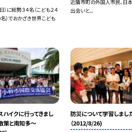
近隣市町の外国人市民、日
(日）に総勢３４名（こども２４
出会いと...
０名）でおかざき世界こども
バスハイクに行ってきまし
防災について学習しました
散策と南知多〜
（2012/8/26)