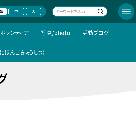
準
中
大
ボランティア
写真/photo
活動ブログ
にほんごきょうしつ）
グ