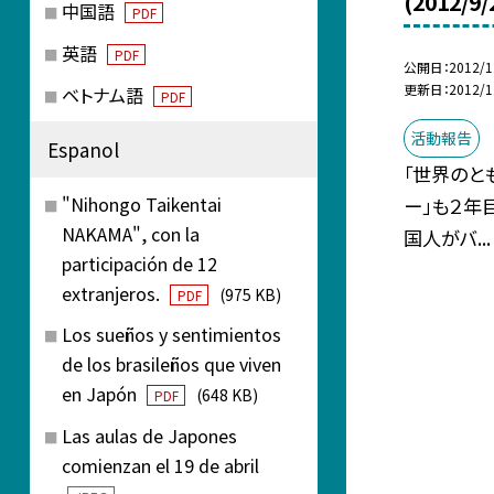
(2012/9/
中国語
PDF
英語
PDF
公開日
2012/1
更新日
2012/1
ベトナム語
PDF
活動報告
Espanol
「世界のと
"Nihongo Taikentai
ー」も２年
NAKAMA", con la
国人がバ...
participación de 12
extranjeros.
(975 KB)
PDF
Los sueños y sentimientos
de los brasileños que viven
en Japón
(648 KB)
PDF
Las aulas de Japones
comienzan el 19 de abril