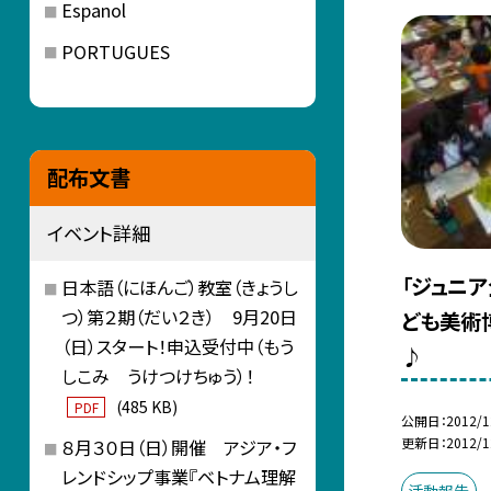
Espanol
PORTUGUES
配布文書
イベント詳細
「ジュニ
日本語（にほんご）教室（きょうし
つ）第２期（だい２き） 9月20日
ども美術
（日）スタート！申込受付中（もう
♪
しこみ うけつけちゅう）！
(485 KB)
PDF
公開日
2012/1
更新日
2012/1
８月３０日（日）開催 アジア・フ
レンドシップ事業『ベトナム理解
活動報告