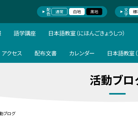
配色
文字
通常
白地
黒地
標
報
語学講座
日本語教室（にほんごきょうしつ）
アクセス
配布文書
カレンダー
日本語教室（
活動ブロ
動ブログ