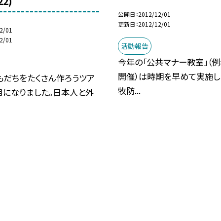
22)
公開日
2012/12/01
更新日
2012/12/01
2/01
2/01
活動報告
今年の「公共マナー教室」（例
開催）は時期を早めて実施しま
もだちをたくさん作ろうツア
牧防...
目になりました。日本人と外