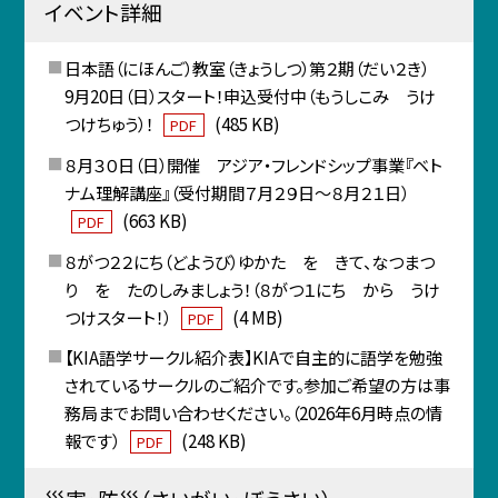
イベント詳細
日本語（にほんご）教室（きょうしつ）第２期（だい２き）
9月20日（日）スタート！申込受付中（もうしこみ うけ
つけちゅう）！
(485 KB)
PDF
８月３０日（日）開催 アジア・フレンドシップ事業『ベト
ナム理解講座』（受付期間７月２９日～８月２１日）
(663 KB)
PDF
８がつ２２にち（どようび）ゆかた を きて、なつまつ
り を たのしみましょう！（８がつ１にち から うけ
つけスタート！）
(4 MB)
PDF
【KIA語学サークル紹介表】KIAで自主的に語学を勉強
されているサークルのご紹介です。参加ご希望の方は事
務局までお問い合わせください。（2026年6月時点の情
報です）
(248 KB)
PDF