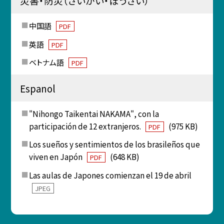
災害・防災（さいがい・ぼうさい）
中国語
PDF
英語
PDF
ベトナム語
PDF
Espanol
"Nihongo Taikentai NAKAMA", con la
participación de 12 extranjeros.
(975 KB)
PDF
Los sueños y sentimientos de los brasileños que
viven en Japón
(648 KB)
PDF
Las aulas de Japones comienzan el 19 de abril
JPEG