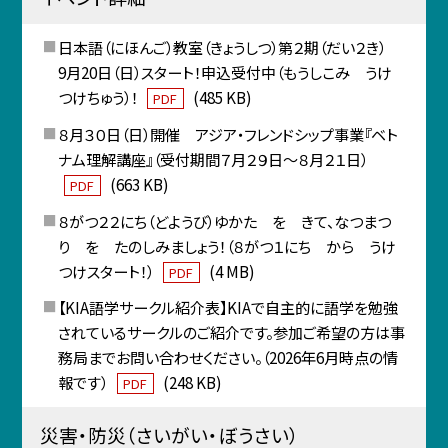
日本語（にほんご）教室（きょうしつ）第２期（だい２き）
9月20日（日）スタート！申込受付中（もうしこみ うけ
つけちゅう）！
(485 KB)
PDF
８月３０日（日）開催 アジア・フレンドシップ事業『ベト
ナム理解講座』（受付期間７月２９日～８月２１日）
(663 KB)
PDF
８がつ２２にち（どようび）ゆかた を きて、なつまつ
り を たのしみましょう！（８がつ１にち から うけ
つけスタート！）
(4 MB)
PDF
【KIA語学サークル紹介表】KIAで自主的に語学を勉強
されているサークルのご紹介です。参加ご希望の方は事
務局までお問い合わせください。（2026年6月時点の情
報です）
(248 KB)
PDF
災害・防災（さいがい・ぼうさい）