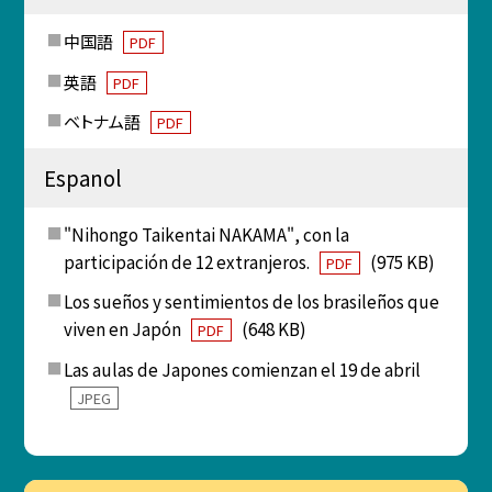
中国語
PDF
英語
PDF
ベトナム語
PDF
Espanol
"Nihongo Taikentai NAKAMA", con la
participación de 12 extranjeros.
(975 KB)
PDF
Los sueños y sentimientos de los brasileños que
viven en Japón
(648 KB)
PDF
Las aulas de Japones comienzan el 19 de abril
JPEG