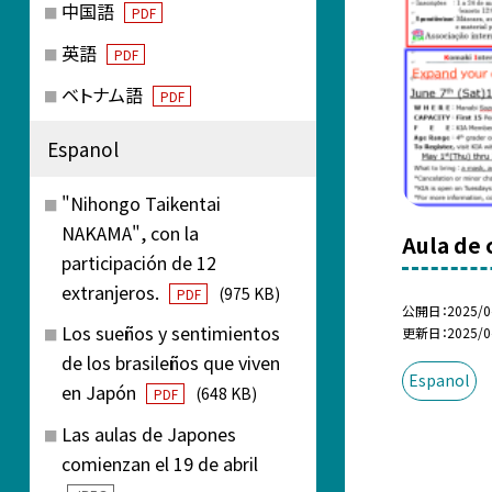
中国語
PDF
英語
PDF
ベトナム語
PDF
Espanol
"Nihongo Taikentai
NAKAMA", con la
Aula de 
participación de 12
extranjeros.
(975 KB)
PDF
公開日
2025/0
Los sueños y sentimientos
更新日
2025/0
de los brasileños que viven
Espanol
en Japón
(648 KB)
PDF
Las aulas de Japones
comienzan el 19 de abril