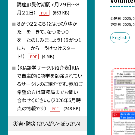
Volunte
講座』（受付期間７月２９日～８
月２１日）
(663 KB)
PDF
公開日
2025/0
８がつ２２にち（どようび）ゆか
更新日
2025/0
た を きて、なつまつり
English
を たのしみましょう！（８がつ１
にち から うけつけスター
ト！）
(4 MB)
PDF
【KIA語学サークル紹介表】KIA
で自主的に語学を勉強されてい
るサークルのご紹介です。参加ご
希望の方は事務局までお問い
合わせください。（2026年6月時
点の情報です）
(248 KB)
PDF
災害・防災（さいがい・ぼうさい）