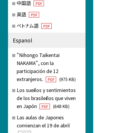
中国語
PDF
英語
PDF
ベトナム語
PDF
Espanol
"Nihongo Taikentai
NAKAMA", con la
participación de 12
extranjeros.
(975 KB)
PDF
Los sueños y sentimientos
de los brasileños que viven
en Japón
(648 KB)
PDF
Las aulas de Japones
comienzan el 19 de abril