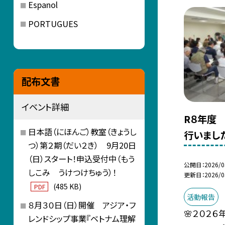
Espanol
PORTUGUES
配布文書
イベント詳細
R８年度
日本語（にほんご）教室（きょうし
行いまし
つ）第２期（だい２き） 9月20日
（日）スタート！申込受付中（もう
公開日
2026/0
しこみ うけつけちゅう）！
更新日
2026/0
(485 KB)
PDF
活動報告
８月３０日（日）開催 アジア・フ
🌸２０２６
レンドシップ事業『ベトナム理解