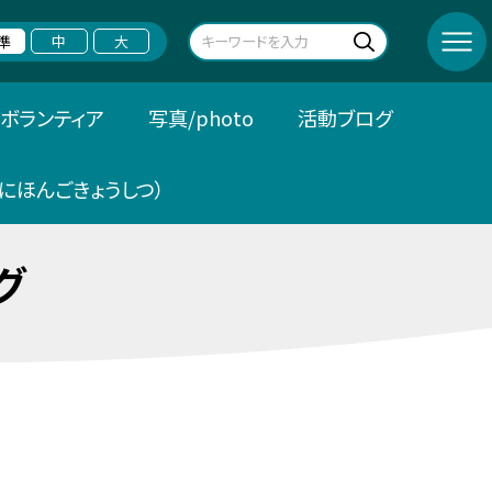
準
中
大
ボランティア
写真/photo
活動ブログ
にほんごきょうしつ）
グ