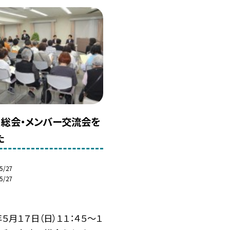
 総会・メンバー交流会を
た
5/27
5/27
年５月１７日（日）１１：４５～１