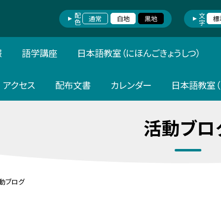
配色
文字
通常
白地
黒地
標
報
語学講座
日本語教室（にほんごきょうしつ）
アクセス
配布文書
カレンダー
日本語教室（
活動ブロ
動ブログ