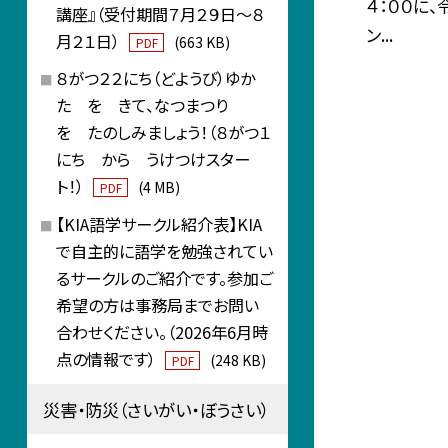
４：００に
講座』（受付期間７月２９日～８
ン...
月２１日）
(663 KB)
PDF
８がつ２２にち（どようび）ゆか
た を きて、なつまつり
を たのしみましょう！（８がつ１
にち から うけつけスター
ト！）
(4 MB)
PDF
【KIA語学サークル紹介表】KIA
で自主的に語学を勉強されてい
るサークルのご紹介です。参加ご
希望の方は事務局までお問い
合わせください。（2026年6月時
点の情報です）
(248 KB)
PDF
災害・防災（さいがい・ぼうさい）