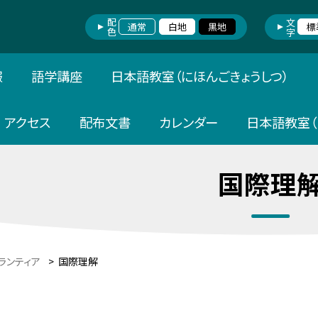
配色
文字
通常
白地
黒地
標
報
語学講座
日本語教室（にほんごきょうしつ）
アクセス
配布文書
カレンダー
日本語教室（
国際理
ランティア
>
国際理解