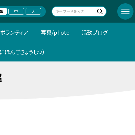
準
中
大
ボランティア
写真/photo
活動ブログ
にほんごきょうしつ）
解