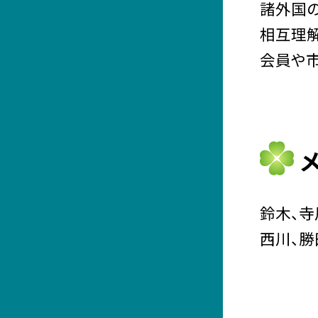
諸外国
相互理
会員や
鈴木、寺
西川、勝