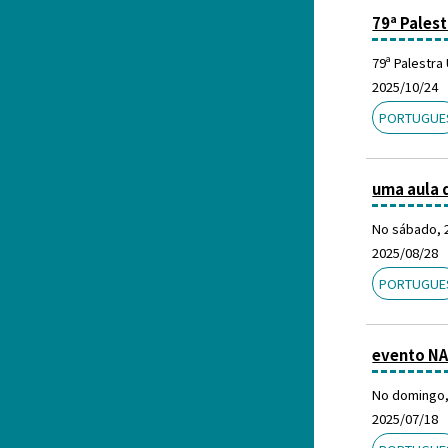
79ª Palest
79ª Palestra
2025/10/24
PORTUGUE
uma aula 
No sábado, 2
2025/08/28
PORTUGUE
evento NA
No domingo, 
2025/07/18