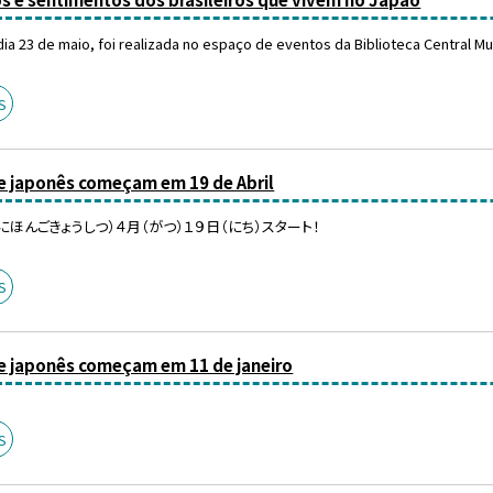
ia 23 de maio, foi realizada no espaço de eventos da Biblioteca Central Munic
S
de japonês começam em 19 de Abril
ほんごきょうしつ）４月（がつ）１９日（にち）スタート！
S
de japonês começam em 11 de janeiro
S