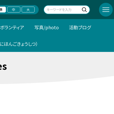
準
中
大
ボランティア
写真/photo
活動ブログ
にほんごきょうしつ）
es