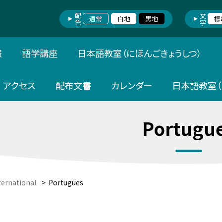
配色
文字
通常
白地
黒地
標
報
語学講座
日本語教室（にほんごきょうしつ）
アクセス
配布文書
カレンダー
日本語教室（
Portugu
ternational
>
Portugues