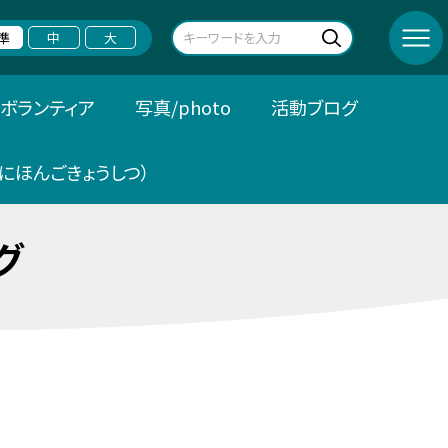
準
中
大
ボランティア
写真/photo
活動ブログ
にほんごきょうしつ）
グ