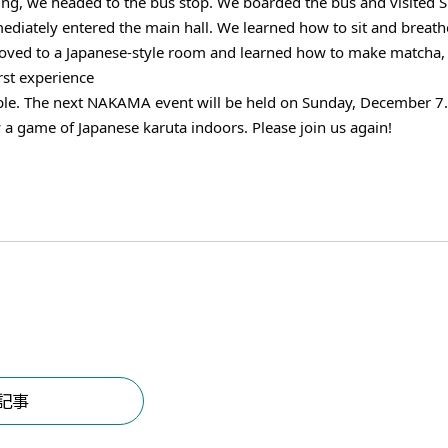
ing, we headed to the bus stop. We boarded the bus and visited 
diately entered the main hall. We learned how to sit and breath
ved to a Japanese-style room and learned how to make matcha, or
irst experience
le. The next NAKAMA event will be held on Sunday, December 7.
y a game of Japanese karuta indoors. Please join us again!
記事