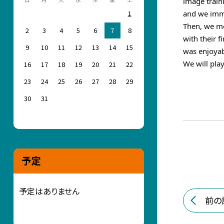
image train
and we imme
1
Then, we mo
2
3
4
5
6
7
8
with their f
9
10
11
12
13
14
15
was enjoyab
We will pla
16
17
18
19
20
21
22
23
24
25
26
27
28
29
30
31
予定
予定はありません
前の