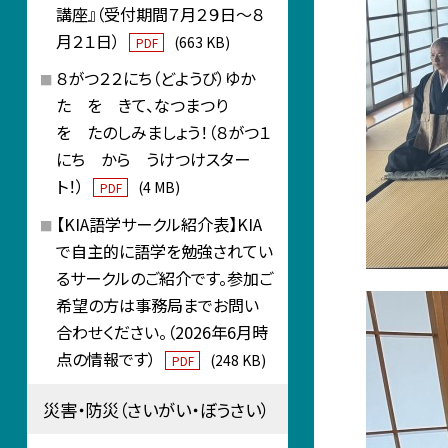
講座』（受付期間７月２９日～８
月２１日）
(663 KB)
PDF
８がつ２２にち（どようび）ゆか
た を きて、なつまつり
を たのしみましょう！（８がつ１
にち から うけつけスター
ト！）
(4 MB)
PDF
【KIA語学サークル紹介表】KIA
で自主的に語学を勉強されてい
るサークルのご紹介です。参加ご
希望の方は事務局までお問い
合わせください。（2026年6月時
点の情報です）
(248 KB)
PDF
災害・防災（さいがい・ぼうさい）