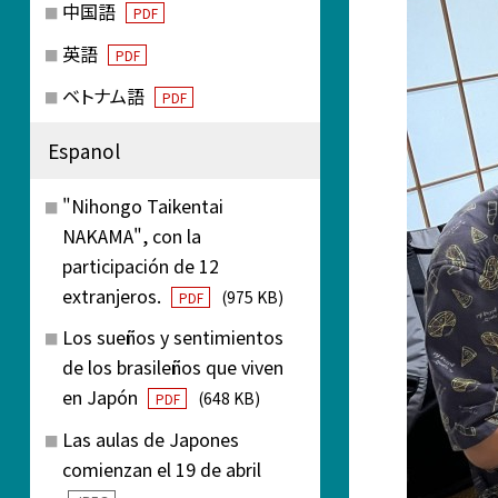
中国語
PDF
英語
PDF
ベトナム語
PDF
Espanol
"Nihongo Taikentai
NAKAMA", con la
participación de 12
extranjeros.
(975 KB)
PDF
Los sueños y sentimientos
de los brasileños que viven
en Japón
(648 KB)
PDF
Las aulas de Japones
comienzan el 19 de abril