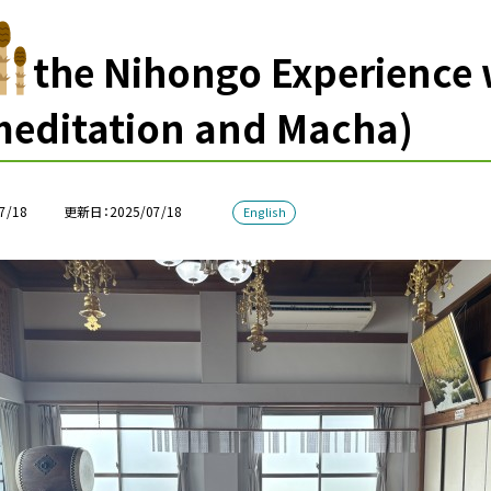
the Nihongo Experience
editation and Macha)
7/18
更新日
2025/07/18
English