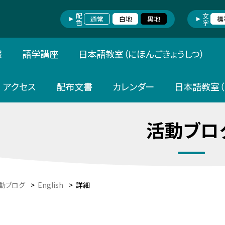
配色
文字
通常
白地
黒地
標
報
語学講座
日本語教室（にほんごきょうしつ）
アクセス
配布文書
カレンダー
日本語教室（
活動ブロ
動ブログ
>
English
>
詳細