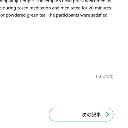
Shinpukuji Temple. The temple's head priest welcomed us 
e during zazen meditation and meditated for 20 minutes. 
 powdered green tea. The participants were satisfied 
いいね(0)
次の記事