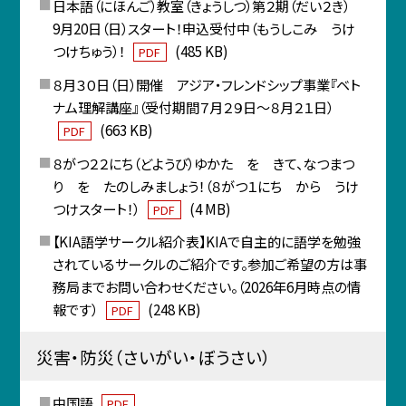
日本語（にほんご）教室（きょうしつ）第２期（だい２き）
9月20日（日）スタート！申込受付中（もうしこみ うけ
つけちゅう）！
(485 KB)
PDF
８月３０日（日）開催 アジア・フレンドシップ事業『ベト
ナム理解講座』（受付期間７月２９日～８月２１日）
(663 KB)
PDF
８がつ２２にち（どようび）ゆかた を きて、なつまつ
り を たのしみましょう！（８がつ１にち から うけ
つけスタート！）
(4 MB)
PDF
【KIA語学サークル紹介表】KIAで自主的に語学を勉強
されているサークルのご紹介です。参加ご希望の方は事
務局までお問い合わせください。（2026年6月時点の情
報です）
(248 KB)
PDF
災害・防災（さいがい・ぼうさい）
中国語
PDF