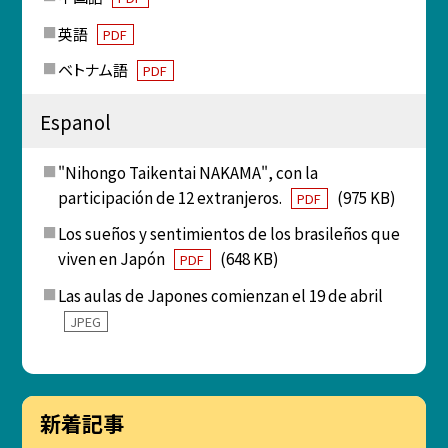
英語
PDF
ベトナム語
PDF
Espanol
"Nihongo Taikentai NAKAMA", con la
participación de 12 extranjeros.
(975 KB)
PDF
Los sueños y sentimientos de los brasileños que
viven en Japón
(648 KB)
PDF
Las aulas de Japones comienzan el 19 de abril
JPEG
新着記事