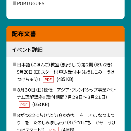
PORTUGUES
配布文書
イベント詳細
日本語（にほんご）教室（きょうしつ）第２期（だい２き）
9月20日（日）スタート！申込受付中（もうしこみ うけ
つけちゅう）！
(485 KB)
PDF
８月３０日（日）開催 アジア・フレンドシップ事業『ベト
ナム理解講座』（受付期間７月２９日～８月２１日）
(663 KB)
PDF
８がつ２２にち（どようび）ゆかた を きて、なつまつ
り を たのしみましょう！（８がつ１にち から うけ
つけスタート！）
(4 MB)
PDF