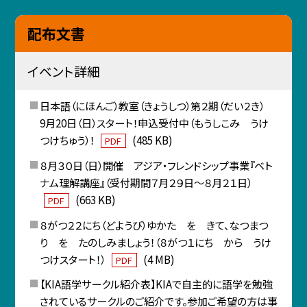
配布文書
イベント詳細
日本語（にほんご）教室（きょうしつ）第２期（だい２き）
9月20日（日）スタート！申込受付中（もうしこみ うけ
つけちゅう）！
(485 KB)
PDF
８月３０日（日）開催 アジア・フレンドシップ事業『ベト
ナム理解講座』（受付期間７月２９日～８月２１日）
(663 KB)
PDF
８がつ２２にち（どようび）ゆかた を きて、なつまつ
り を たのしみましょう！（８がつ１にち から うけ
つけスタート！）
(4 MB)
PDF
【KIA語学サークル紹介表】KIAで自主的に語学を勉強
されているサークルのご紹介です。参加ご希望の方は事