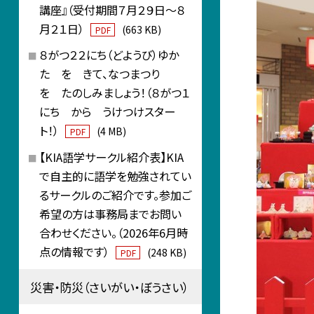
講座』（受付期間７月２９日～８
月２１日）
(663 KB)
PDF
８がつ２２にち（どようび）ゆか
た を きて、なつまつり
を たのしみましょう！（８がつ１
にち から うけつけスター
ト！）
(4 MB)
PDF
【KIA語学サークル紹介表】KIA
で自主的に語学を勉強されてい
るサークルのご紹介です。参加ご
希望の方は事務局までお問い
合わせください。（2026年6月時
点の情報です）
(248 KB)
PDF
災害・防災（さいがい・ぼうさい）