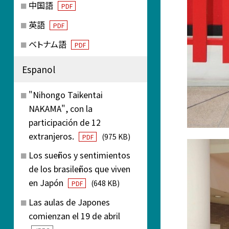
中国語
PDF
英語
PDF
ベトナム語
PDF
Espanol
"Nihongo Taikentai
NAKAMA", con la
participación de 12
extranjeros.
(975 KB)
PDF
Los sueños y sentimientos
de los brasileños que viven
en Japón
(648 KB)
PDF
Las aulas de Japones
comienzan el 19 de abril