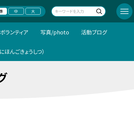
準
中
大
ボランティア
写真/photo
活動ブログ
にほんごきょうしつ）
グ