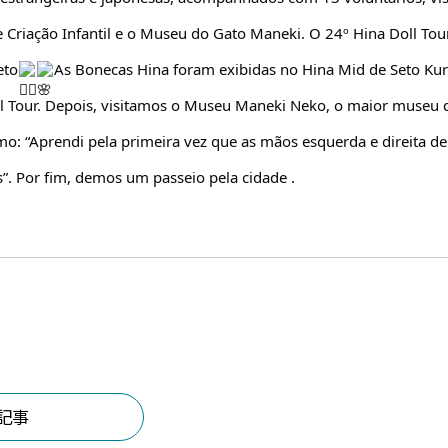
 Criação Infantil e o Museu do Gato Maneki. O 24º Hina Doll Tour
eto
As Bonecas Hina foram exibidas no Hina Mid de Seto Kura
l Tour. Depois, visitamos o Museu Maneki Neko, o maior museu 
mo: “Aprendi pela primeira vez que as mãos esquerda e direita de
s”. Por fim, demos um passeio pela cidade .
記事