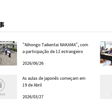
事
"Nihongo Taikentai NAKAMA", com
a participação de 12 estrangeiro
2026/06/26
As aulas de japonês começam em
19 de Abril
2026/03/27