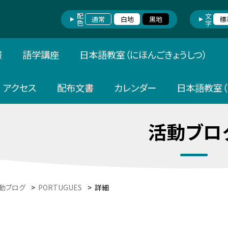
配色
文字
通常
白地
黒地
標
報
語学講座
日本語教室（にほんごきょうしつ）
アクセス
配布文書
カレンダー
日本語教室（
活動ブロ
動ブログ
>
PORTUGUES
>
詳細