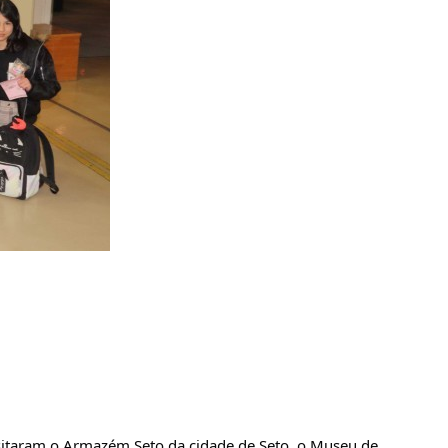
itaram o Armazém Seto da cidade de Seto, o Museu de 