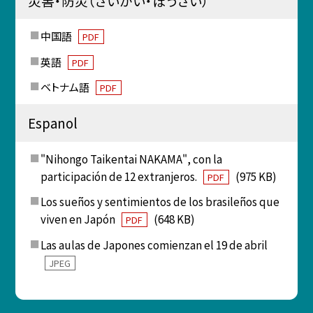
災害・防災（さいがい・ぼうさい）
中国語
PDF
英語
PDF
ベトナム語
PDF
Espanol
"Nihongo Taikentai NAKAMA", con la
participación de 12 extranjeros.
(975 KB)
PDF
Los sueños y sentimientos de los brasileños que
viven en Japón
(648 KB)
PDF
Las aulas de Japones comienzan el 19 de abril
JPEG