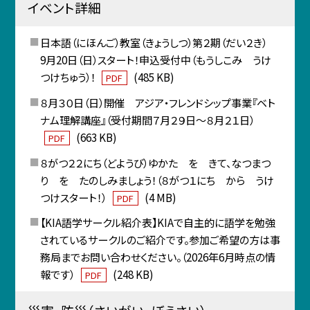
イベント詳細
日本語（にほんご）教室（きょうしつ）第２期（だい２き）
9月20日（日）スタート！申込受付中（もうしこみ うけ
つけちゅう）！
(485 KB)
PDF
８月３０日（日）開催 アジア・フレンドシップ事業『ベト
ナム理解講座』（受付期間７月２９日～８月２１日）
(663 KB)
PDF
８がつ２２にち（どようび）ゆかた を きて、なつまつ
り を たのしみましょう！（８がつ１にち から うけ
つけスタート！）
(4 MB)
PDF
【KIA語学サークル紹介表】KIAで自主的に語学を勉強
されているサークルのご紹介です。参加ご希望の方は事
務局までお問い合わせください。（2026年6月時点の情
報です）
(248 KB)
PDF