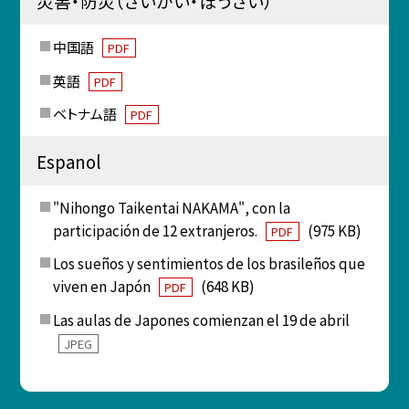
災害・防災（さいがい・ぼうさい）
中国語
PDF
英語
PDF
ベトナム語
PDF
Espanol
"Nihongo Taikentai NAKAMA", con la
participación de 12 extranjeros.
(975 KB)
PDF
Los sueños y sentimientos de los brasileños que
viven en Japón
(648 KB)
PDF
Las aulas de Japones comienzan el 19 de abril
JPEG