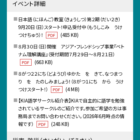
イベント詳細
日本語（にほんご）教室（きょうしつ）第２期（だい２き）
9月20日（日）スタート！申込受付中（もうしこみ うけ
つけちゅう）！
(485 KB)
PDF
８月３０日（日）開催 アジア・フレンドシップ事業『ベト
ナム理解講座』（受付期間７月２９日～８月２１日）
(663 KB)
PDF
８がつ２２にち（どようび）ゆかた を きて、なつまつ
り を たのしみましょう！（８がつ１にち から うけ
つけスタート！）
(4 MB)
PDF
【KIA語学サークル紹介表】KIAで自主的に語学を勉強
されているサークルのご紹介です。参加ご希望の方は事
務局までお問い合わせください。（2026年6月時点の情
報です）
(248 KB)
PDF