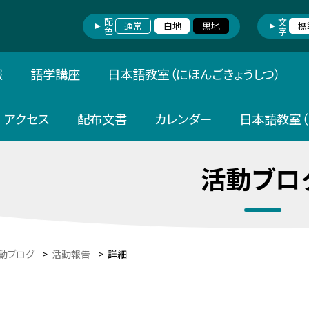
配色
文字
通常
白地
黒地
標
報
語学講座
日本語教室（にほんごきょうしつ）
アクセス
配布文書
カレンダー
日本語教室（
活動ブロ
動ブログ
>
活動報告
>
詳細