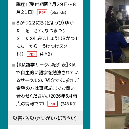
講座』（受付期間７月２９日～８
月２１日）
(663 KB)
PDF
８がつ２２にち（どようび）ゆか
た を きて、なつまつり
を たのしみましょう！（８がつ１
にち から うけつけスター
ト！）
(4 MB)
PDF
【KIA語学サークル紹介表】KIA
で自主的に語学を勉強されてい
るサークルのご紹介です。参加ご
希望の方は事務局までお問い
合わせください。（2026年6月時
点の情報です）
(248 KB)
PDF
災害・防災（さいがい・ぼうさい）