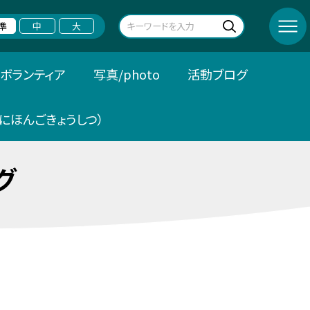
準
中
大
ボランティア
写真/photo
活動ブログ
にほんごきょうしつ）
グ