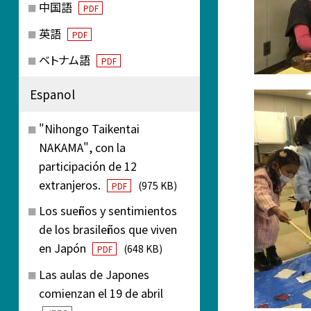
中国語
PDF
英語
PDF
ベトナム語
PDF
Espanol
"Nihongo Taikentai
NAKAMA", con la
participación de 12
extranjeros.
(975 KB)
PDF
Los sueños y sentimientos
de los brasileños que viven
en Japón
(648 KB)
PDF
Las aulas de Japones
comienzan el 19 de abril