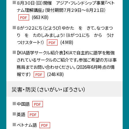
８月３０日（日）開催 アジア・フレンドシップ事業『ベト
ナム理解講座』（受付期間７月２９日～８月２１日）
(663 KB)
PDF
８がつ２２にち（どようび）ゆかた を きて、なつまつ
り を たのしみましょう！（８がつ１にち から うけ
つけスタート！）
(4 MB)
PDF
【KIA語学サークル紹介表】KIAで自主的に語学を勉強
されているサークルのご紹介です。参加ご希望の方は事
務局までお問い合わせください。（2026年6月時点の情
報です）
(248 KB)
PDF
災害・防災（さいがい・ぼうさい）
中国語
PDF
英語
PDF
ベトナム語
PDF