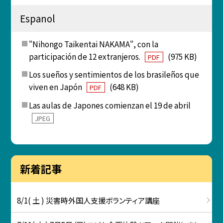
Espanol
"Nihongo Taikentai NAKAMA", con la
participación de 12 extranjeros.
(975 KB)
PDF
Los sueños y sentimientos de los brasileños que
viven en Japón
(648 KB)
PDF
Las aulas de Japones comienzan el 19 de abril
JPEG
新着記事
8/1( 土 ) 災害時外国人支援ボランティア講座