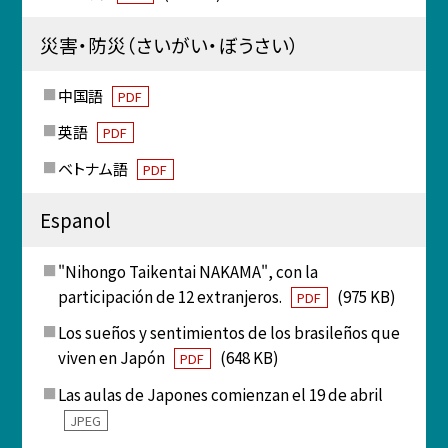
災害・防災（さいがい・ぼうさい）
中国語
PDF
英語
PDF
ベトナム語
PDF
Espanol
"Nihongo Taikentai NAKAMA", con la
participación de 12 extranjeros.
(975 KB)
PDF
Los sueños y sentimientos de los brasileños que
viven en Japón
(648 KB)
PDF
Las aulas de Japones comienzan el 19 de abril
JPEG