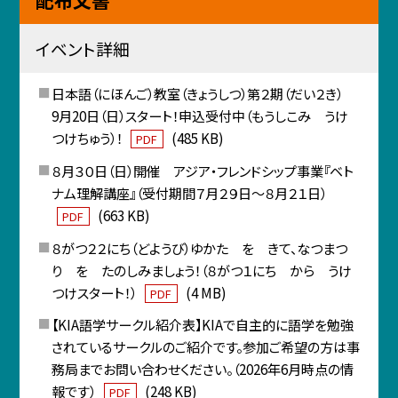
イベント詳細
日本語（にほんご）教室（きょうしつ）第２期（だい２き）
9月20日（日）スタート！申込受付中（もうしこみ うけ
つけちゅう）！
(485 KB)
PDF
８月３０日（日）開催 アジア・フレンドシップ事業『ベト
ナム理解講座』（受付期間７月２９日～８月２１日）
(663 KB)
PDF
８がつ２２にち（どようび）ゆかた を きて、なつまつ
り を たのしみましょう！（８がつ１にち から うけ
つけスタート！）
(4 MB)
PDF
【KIA語学サークル紹介表】KIAで自主的に語学を勉強
されているサークルのご紹介です。参加ご希望の方は事
務局までお問い合わせください。（2026年6月時点の情
報です）
(248 KB)
PDF