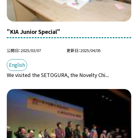
"KIA Junior Special"
公開日
2025/03/07
更新日
2025/04/05
English
We visited the SETOGURA, the Novelty Chi...