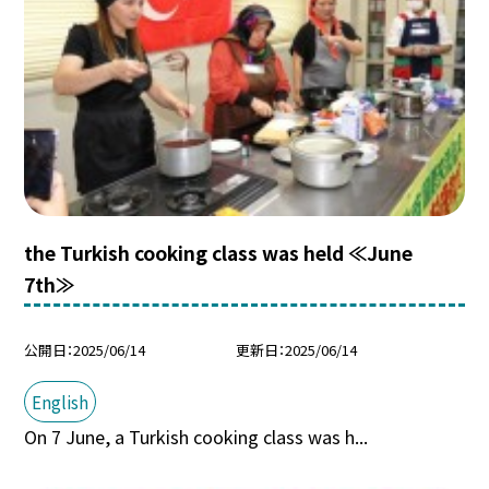
the Turkish cooking class was held ≪June
7th≫
公開日
2025/06/14
更新日
2025/06/14
English
On 7 June, a Turkish cooking class was h...