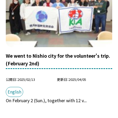
We went to Nishio city for the volunteer's trip.
(February 2nd)
公開日
2025/02/13
更新日
2025/04/05
English
On February 2 (Sun.), together with 12 v...