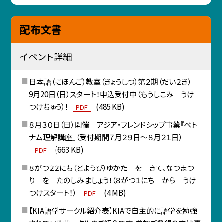
配布文書
イベント詳細
日本語（にほんご）教室（きょうしつ）第２期（だい２き）
9月20日（日）スタート！申込受付中（もうしこみ うけ
つけちゅう）！
(485 KB)
PDF
８月３０日（日）開催 アジア・フレンドシップ事業『ベト
ナム理解講座』（受付期間７月２９日～８月２１日）
(663 KB)
PDF
８がつ２２にち（どようび）ゆかた を きて、なつまつ
り を たのしみましょう！（８がつ１にち から うけ
つけスタート！）
(4 MB)
PDF
【KIA語学サークル紹介表】KIAで自主的に語学を勉強