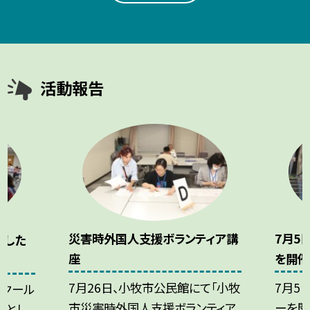
活動報告
災害時外国人支援ボランティア講
7月5
ました
座
を開催
7月26日、小牧市公民館にて「小牧
7月5
スクール
市災害時外国人支援ボランティア
ーを開
象とし