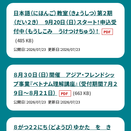
日本語（にほんご）教室（きょうしつ）第２期
（だい２き） 9月20日（日）スタート！申込受
付中（もうしこみ うけつけちゅう）！
PDF
(485 KB)
公開日
2026/07/23
更新日
2026/07/23
８月３０日（日）開催 アジア・フレンドシッ
プ事業『ベトナム理解講座』（受付期間７月２
９日～８月２１日）
(663 KB)
PDF
公開日
2026/07/23
更新日
2026/07/23
８がつ２２にち（どようび）ゆかた を き