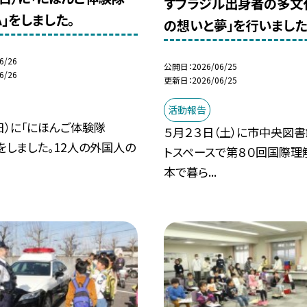
すブラジル出身者の多文
A」をしました。
の想いと夢」を行いました
6/26
公開日
2026/06/25
6/26
更新日
2026/06/25
活動報告
（日）に「にほんご体験隊
５月２３日（土）に市中央図
」をしました。12人の外国人の
トスペースで第８０回国際理
本で暮ら...