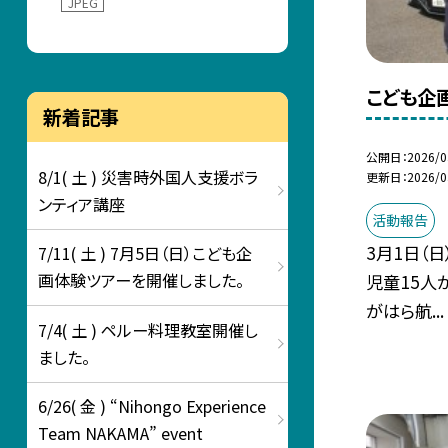
JPEG
こども企
新着記事
公開日
2026/0
8/1( 土 ) 災害時外国人支援ボラ
更新日
2026/0
ンティア講座
活動報告
3月1日（
7/11( 土 ) 7月5日（日）こども企
画体験ツアーを開催しました。
児童15人
がはら航...
7/4( 土 ) ペルー料理教室開催し
ました。
6/26( 金 ) “Nihongo Experience
Team NAKAMA” event