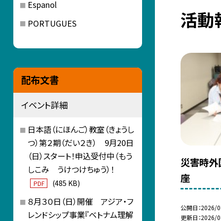
Espanol
活動
PORTUGUES
配布文書
イベント詳細
日本語（にほんご）教室（きょうし
つ）第２期（だい２き） 9月20日
（日）スタート！申込受付中（もう
災害時外
しこみ うけつけちゅう）！
座
(485 KB)
PDF
８月３０日（日）開催 アジア・フ
公開日
2026/0
レンドシップ事業『ベトナム理解
更新日
2026/0