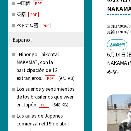
中国語
PDF
NAKAM
英語
PDF
ベトナム語
PDF
公開日
2026/0
更新日
2026/0
Espanol
活動報告
6月14日
"Nihongo Taikentai
NAKAMA", con la
NAKAMA
participación de 12
みな...
extranjeros.
(975 KB)
PDF
Los sueños y sentimientos
de los brasileños que viven
en Japón
(648 KB)
PDF
Las aulas de Japones
comienzan el 19 de abril