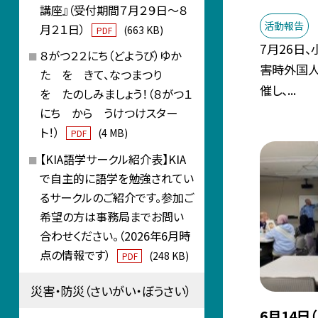
講座』（受付期間７月２９日～８
活動報告
月２１日）
(663 KB)
PDF
7月26日
８がつ２２にち（どようび）ゆか
害時外国人
た を きて、なつまつり
催し、...
を たのしみましょう！（８がつ１
にち から うけつけスター
ト！）
(4 MB)
PDF
【KIA語学サークル紹介表】KIA
で自主的に語学を勉強されてい
るサークルのご紹介です。参加ご
希望の方は事務局までお問い
合わせください。（2026年6月時
点の情報です）
(248 KB)
PDF
災害・防災（さいがい・ぼうさい）
6月14日