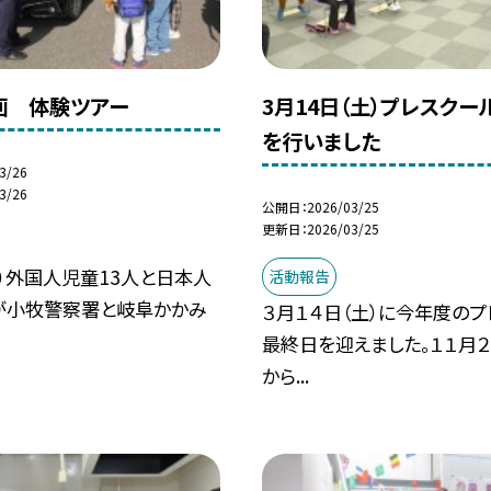
画 体験ツアー
3月14日（土）プレスクー
を行いました
3/26
3/26
公開日
2026/03/25
更新日
2026/03/25
日）外国人児童13人と日本人
活動報告
が小牧警察署と岐阜かかみ
３月１４日（土）に今年度のプ
最終日を迎えました。１１月２
から...