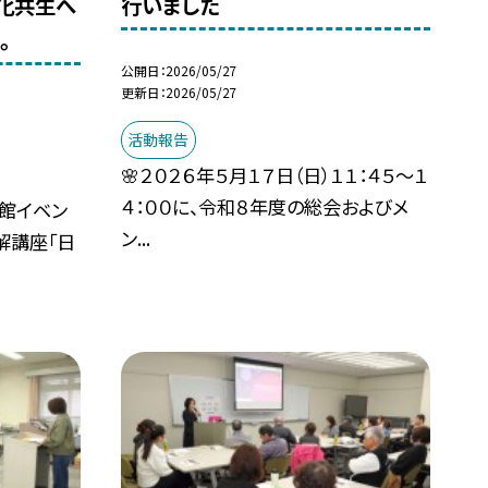
化共生へ
行いました
。
公開日
2026/05/27
更新日
2026/05/27
活動報告
🌸２０２６年５月１７日（日）１１：４５～１
４：００に、令和８年度の総会およびメ
書館イベン
ン...
解講座「日