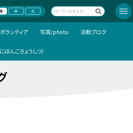
準
中
大
ボランティア
写真/photo
活動ブログ
にほんごきょうしつ）
グ