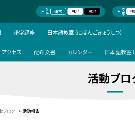
配色
文字
通常
白地
黒地
標
報
語学講座
日本語教室（にほんごきょうしつ）
アクセス
配布文書
カレンダー
日本語教室（
活動ブロ
動ブログ
>
活動報告